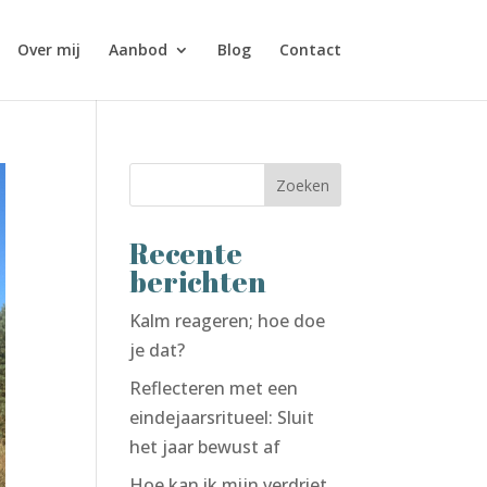
Over mij
Aanbod
Blog
Contact
Zoeken
Recente
berichten
Kalm reageren; hoe doe
je dat?
Reflecteren met een
eindejaarsritueel: Sluit
het jaar bewust af
Hoe kan ik mijn verdriet