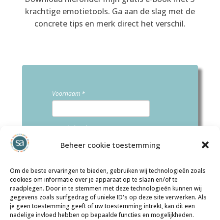
krachtige emotietools. Ga aan de slag met de
concrete tips en merk direct het verschil.
Voornaam
E-mailadres
Beheer cookie toestemming
Om de beste ervaringen te bieden, gebruiken wij technologieën zoals
Je meldt je hiermee ook aan voor mijn
cookies om informatie over je apparaat op te slaan en/of te
mailinglijst. Zie
hier. Geen interesse? Je kunt je bij
raadplegen. Door in te stemmen met deze technologieën kunnen wij
iedere mail gemakkelijk afmelden.
gegevens zoals surfgedrag of unieke ID's op deze site verwerken. Als
je geen toestemming geeft of uw toestemming intrekt, kan dit een
YES, MAIL MIJ!
nadelige invloed hebben op bepaalde functies en mogelijkheden.